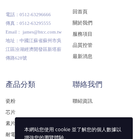
回首頁
電話：0512-63296666
關於我們
傳真：0512-63295555
Email： james@htcc.com.tw
服務項目
地址：中國江蘇省蘇州市吳
品質控管
江區汾湖經濟開發區新塔薪
最新消息
傳路628號
產品分類
聯絡我們
瓷粉
聯紹資訊
芯片
素片
本網站您使用 cookie 並了解您的個人數據以
耐電壓
增強您的瀏覽體驗。